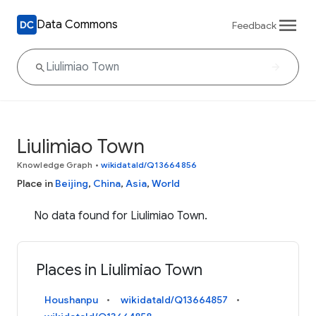
Data Commons
Feedback
Liulimiao Town
Knowledge Graph
•
wikidataId/Q13664856
Place in
Beijing
,
China
,
Asia
,
World
No data found for Liulimiao Town.
Places in Liulimiao Town
Houshanpu
wikidataId/Q13664857