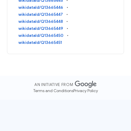
wikidataId/Q13665445
wikidataId/Q13665446
wikidataId/Q13665447
wikidataId/Q13665448
wikidataId/Q13665449
wikidataId/Q13665450
wikidataId/Q13665451
AN INITIATIVE FROM
Terms and Conditions
Privacy Policy