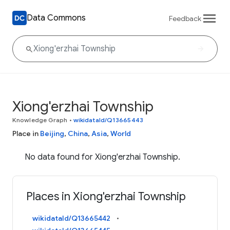
Data Commons
Feedback
Xiong'erzhai Township
Knowledge Graph
•
wikidataId/Q13665443
Place in
Beijing
,
China
,
Asia
,
World
No data found for Xiong'erzhai Township.
Places in Xiong'erzhai Township
wikidataId/Q13665442