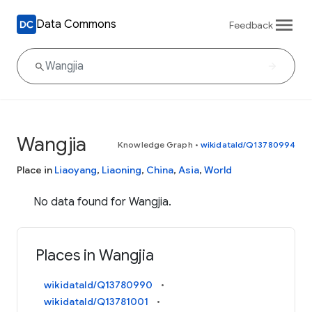
Data Commons
Feedback
Wangjia
Knowledge Graph
•
wikidataId/Q13780994
Place in
Liaoyang
,
Liaoning
,
China
,
Asia
,
World
No data found for Wangjia.
Places in Wangjia
wikidataId/Q13780990
wikidataId/Q13781001