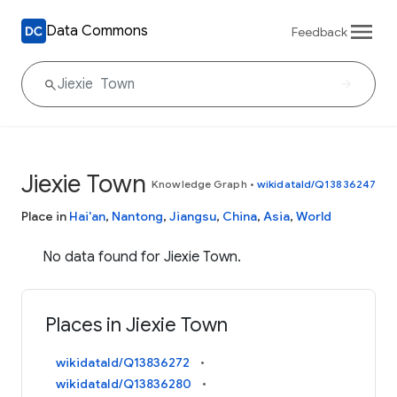
Data Commons
Feedback
Jiexie Town
Knowledge Graph
•
wikidataId/Q13836247
Place in
Hai'an
,
Nantong
,
Jiangsu
,
China
,
Asia
,
World
No data found for Jiexie Town.
Places in Jiexie Town
wikidataId/Q13836272
wikidataId/Q13836280