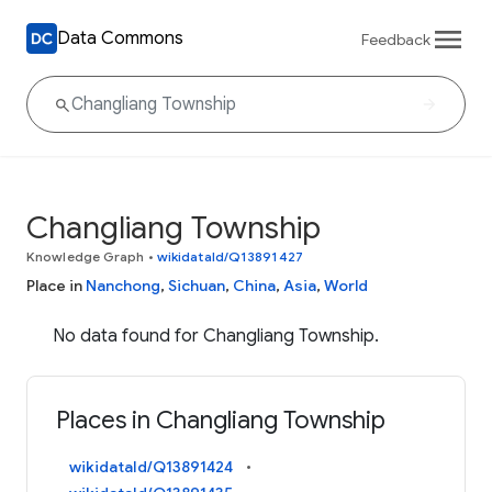
Data Commons
Feedback
Changliang Township
Knowledge Graph
•
wikidataId/Q13891427
Place in
Nanchong
,
Sichuan
,
China
,
Asia
,
World
No data found for Changliang Township.
Places in Changliang Township
wikidataId/Q13891424