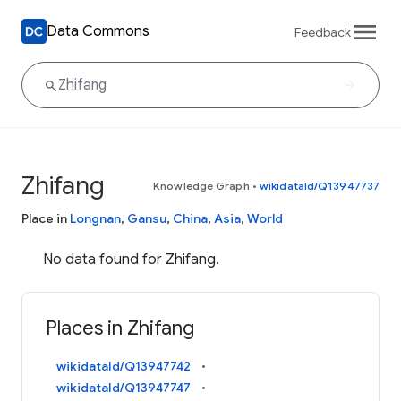
Data Commons
Feedback
Zhifang
Knowledge Graph
•
wikidataId/Q13947737
Place in
Longnan
,
Gansu
,
China
,
Asia
,
World
No data found for Zhifang.
Places in Zhifang
wikidataId/Q13947742
wikidataId/Q13947747