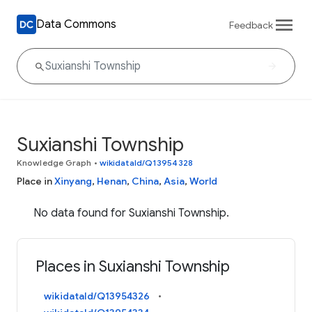
Data Commons
Feedback
Suxianshi Township
Knowledge Graph
•
wikidataId/Q13954328
Place in
Xinyang
,
Henan
,
China
,
Asia
,
World
No data found for Suxianshi Township.
Places in Suxianshi Township
wikidataId/Q13954326