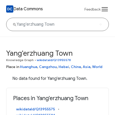
Data Commons
Feedback
Yang'erzhuang Town
Knowledge Graph
•
wikidataId/Q13955578
Place in
Huanghua
,
Cangzhou
,
Hebei
,
China
,
Asia
,
World
No data found for Yang'erzhuang Town.
Places in Yang'erzhuang Town
wikidataId/Q13955575