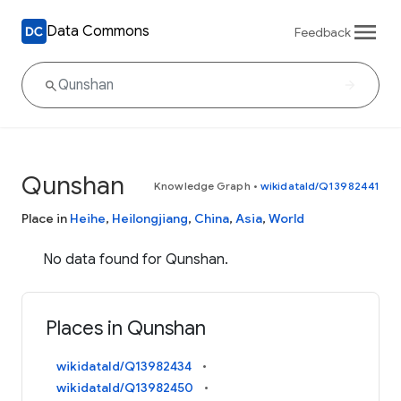
Data Commons
Feedback
Qunshan
Knowledge Graph
•
wikidataId/Q13982441
Place in
Heihe
,
Heilongjiang
,
China
,
Asia
,
World
No data found for Qunshan.
Places in Qunshan
wikidataId/Q13982434
wikidataId/Q13982450