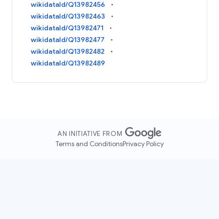
wikidataId/Q13982456
wikidataId/Q13982463
wikidataId/Q13982471
wikidataId/Q13982477
wikidataId/Q13982482
wikidataId/Q13982489
AN INITIATIVE FROM
Terms and Conditions
Privacy Policy