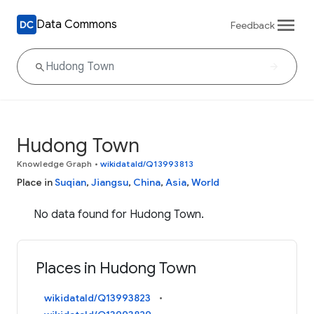
Data Commons
Feedback
Hudong Town
Knowledge Graph
•
wikidataId/Q13993813
Place in
Suqian
,
Jiangsu
,
China
,
Asia
,
World
No data found for Hudong Town.
Places in Hudong Town
wikidataId/Q13993823