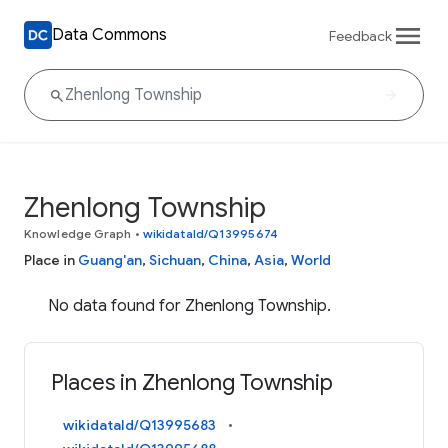
Data Commons
Feedback
Zhenlong Township
Knowledge Graph
•
wikidataId/Q13995674
Place in
Guang'an
,
Sichuan
,
China
,
Asia
,
World
No data found for Zhenlong Township.
Places in Zhenlong Township
wikidataId/Q13995683