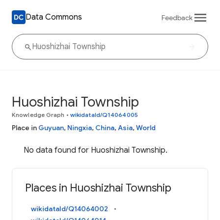
Data Commons
Feedback
Huoshizhai Township
Knowledge Graph
•
wikidataId/Q14064005
Place in
Guyuan
,
Ningxia
,
China
,
Asia
,
World
No data found for Huoshizhai Township.
Places in Huoshizhai Township
wikidataId/Q14064002