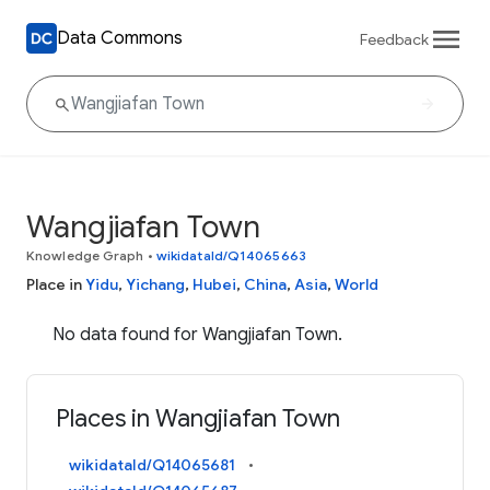
Data Commons
Feedback
Wangjiafan Town
Knowledge Graph
•
wikidataId/Q14065663
Place in
Yidu
,
Yichang
,
Hubei
,
China
,
Asia
,
World
No data found for Wangjiafan Town.
Places in Wangjiafan Town
wikidataId/Q14065681