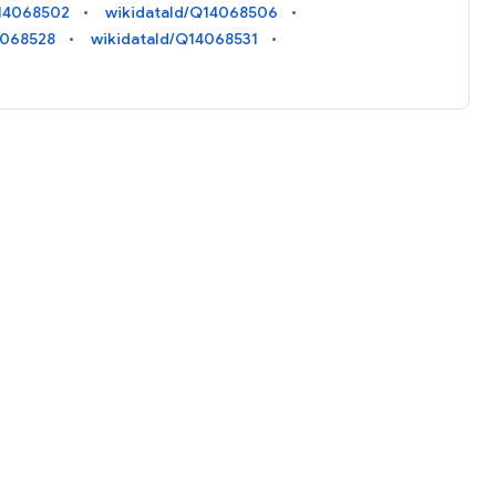
Q14068502
wikidataId/Q14068506
4068528
wikidataId/Q14068531