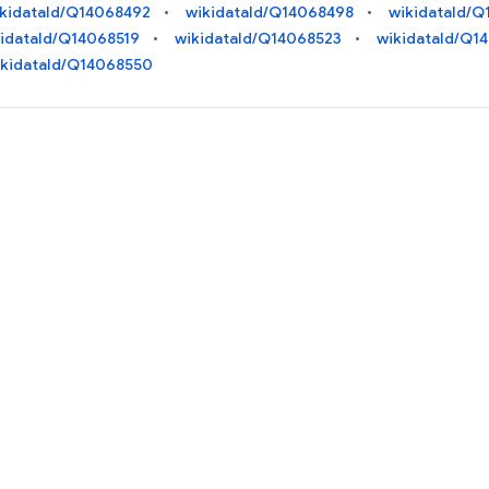
kidataId/Q14068492
wikidataId/Q14068498
wikidataId/
kidataId/Q14068519
wikidataId/Q14068523
wikidataId/Q1
ikidataId/Q14068550