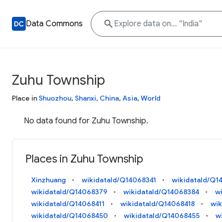
Data Commons
Zuhu Township
Place in
Shuozhou
,
Shanxi
,
China
,
Asia
,
World
No data found for Zuhu Township.
Places in Zuhu Township
Xinzhuang
wikidataId/Q14068341
wikidataId/Q1
wikidataId/Q14068379
wikidataId/Q14068384
w
wikidataId/Q14068411
wikidataId/Q14068418
wi
wikidataId/Q14068450
wikidataId/Q14068455
w