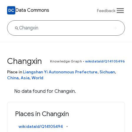
Data Commons
Feedback
Changxin
Knowledge Graph
•
wikidataId/Q14105496
Place in
Liangshan Yi Autonomous Prefecture
,
Sichuan
,
China
,
Asia
,
World
No data found for Changxin.
Places in Changxin
wikidataId/Q14105494