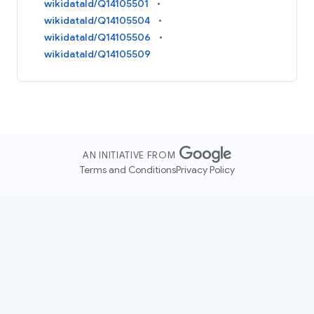
wikidataId/Q14105501
wikidataId/Q14105504
wikidataId/Q14105506
wikidataId/Q14105509
AN INITIATIVE FROM
Terms and Conditions
Privacy Policy