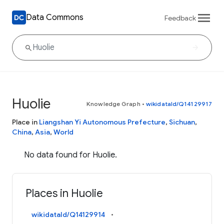
Data Commons
Feedback
Huolie
Knowledge Graph
•
wikidataId/Q14129917
Place in
Liangshan Yi Autonomous Prefecture
,
Sichuan
,
China
,
Asia
,
World
No data found for Huolie.
Places in Huolie
wikidataId/Q14129914