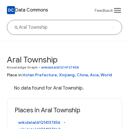
Data Commons
Feedback
Aral Township
Knowledge Graph
•
wikidataId/Q14137458
Place in
Hotan Prefecture
,
Xinjiang
,
China
,
Asia
,
World
No data found for Aral Township.
Places in Aral Township
wikidataId/Q14137456