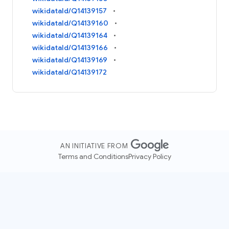
wikidataId/Q14139157
wikidataId/Q14139160
wikidataId/Q14139164
wikidataId/Q14139166
wikidataId/Q14139169
wikidataId/Q14139172
AN INITIATIVE FROM
Terms and Conditions
Privacy Policy