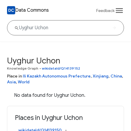
Data Commons
Feedback
Uyghur Uchon
Knowledge Graph
•
wikidataId/Q14139152
Place in
Ili Kazakh Autonomous Prefecture
,
Xinjiang
,
China
,
Asia
,
World
No data found for Uyghur Uchon.
Places in Uyghur Uchon
wikidataId/Q14139150