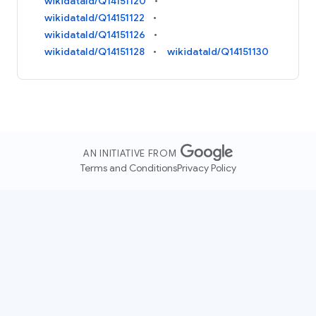
wikidataId/Q14151120
wikidataId/Q14151122
wikidataId/Q14151126
wikidataId/Q14151128
wikidataId/Q14151130
AN INITIATIVE FROM
Terms and Conditions
Privacy Policy