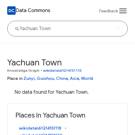
Data Commons
Feedback
Yachuan Town
Knowledge Graph
•
wikidataId/Q14151115
Place in
Zunyi
,
Guizhou
,
China
,
Asia
,
World
No data found for Yachuan Town.
Places in Yachuan Town
wikidataId/Q14151118