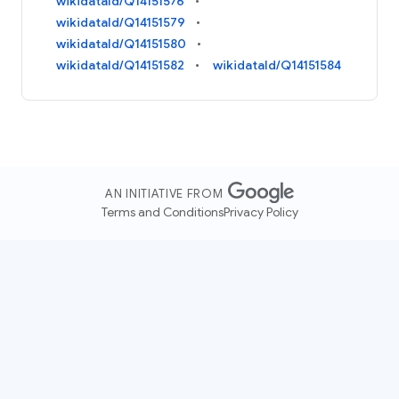
wikidataId/Q14151576
wikidataId/Q14151579
wikidataId/Q14151580
wikidataId/Q14151582
wikidataId/Q14151584
AN INITIATIVE FROM
Terms and Conditions
Privacy Policy