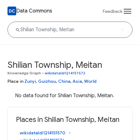
Data Commons
Feedback
Shilian Township, Meitan
Knowledge Graph
•
wikidataId/Q14151572
Place in
Zunyi
,
Guizhou
,
China
,
Asia
,
World
No data found for Shilian Township, Meitan.
Places in Shilian Township, Meitan
wikidataId/Q14151570