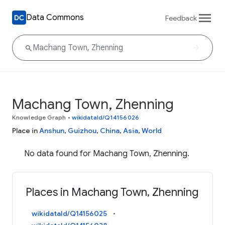
Data Commons
Feedback
Machang Town, Zhenning
Knowledge Graph
•
wikidataId/Q14156026
Place in
Anshun
,
Guizhou
,
China
,
Asia
,
World
No data found for Machang Town, Zhenning.
Places in Machang Town, Zhenning
wikidataId/Q14156025