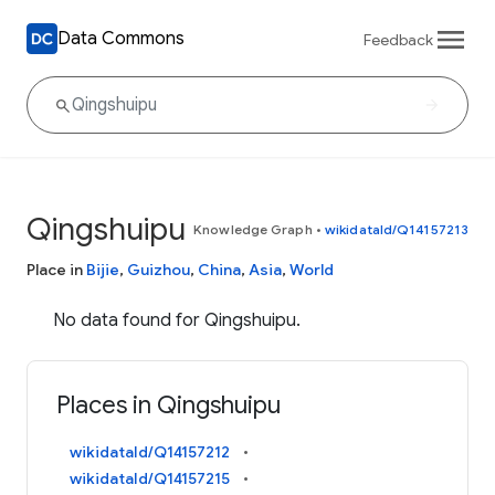
Data Commons
Feedback
Qingshuipu
Knowledge Graph
•
wikidataId/Q14157213
Place in
Bijie
,
Guizhou
,
China
,
Asia
,
World
No data found for Qingshuipu.
Places in Qingshuipu
wikidataId/Q14157212
wikidataId/Q14157215