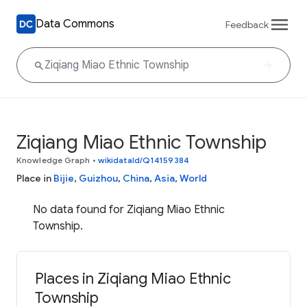
Data Commons
Feedback
Ziqiang Miao Ethnic Township
Knowledge Graph
•
wikidataId/Q14159384
Place in
Bijie
,
Guizhou
,
China
,
Asia
,
World
No data found for Ziqiang Miao Ethnic
Township.
Places in Ziqiang Miao Ethnic
Township