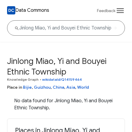
Data Commons
Feedback
Jinlong Miao, Yi and Bouyei
Ethnic Township
Knowledge Graph
•
wikidataId/Q14159464
Place in
Bijie
,
Guizhou
,
China
,
Asia
,
World
No data found for Jinlong Miao, Yi and Bouyei
Ethnic Township.
Places in Jinlong Miao, Yi and