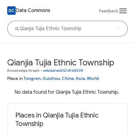
Data Commons
Feedback
Qianjia Tujia Ethnic Township
Knowledge Graph
•
wikidataId/Q14168539
Place in
Tongren
,
Guizhou
,
China
,
Asia
,
World
No data found for Qianjia Tujia Ethnic Township.
Places in Qianjia Tujia Ethnic
Township