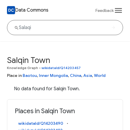
Data Commons
Feedback
Salqin Town
Knowledge Graph
•
wikidataId/Q14203457
Place in
Baotou
,
Inner Mongolia
,
China
,
Asia
,
World
No data found for Salqin Town.
Places in Salqin Town
wikidataId/Q14203490