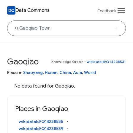
Data Commons
Feedback
Gaoqiao
Knowledge Graph
•
wikidataId/Q14238531
Place in
Shaoyang
,
Hunan
,
China
,
Asia
,
World
No data found for Gaoqiao.
Places in Gaoqiao
wikidataId/Q14238535
wikidataId/Q14238539