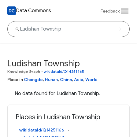
Data Commons
Feedback
Ludishan Township
Knowledge Graph
•
wikidataId/Q14251165
Place in
Changde
,
Hunan
,
China
,
Asia
,
World
No data found for Ludishan Township.
Places in Ludishan Township
wikidataId/Q14251166