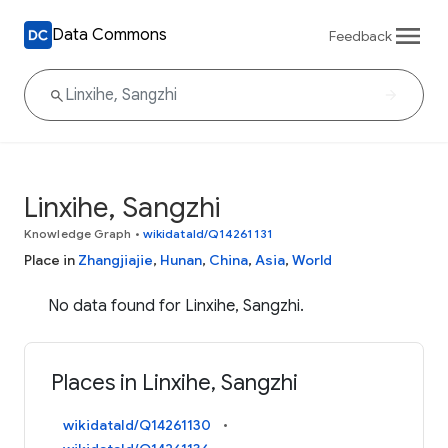
Data Commons
Feedback
Linxihe, Sangzhi
Knowledge Graph
•
wikidataId/Q14261131
Place in
Zhangjiajie
,
Hunan
,
China
,
Asia
,
World
No data found for Linxihe, Sangzhi.
Places in Linxihe, Sangzhi
wikidataId/Q14261130