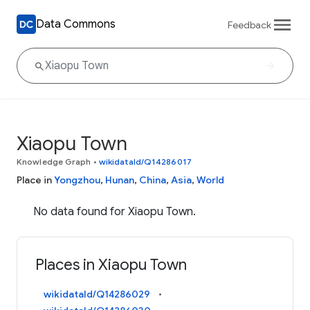
Data Commons
Feedback
Xiaopu Town
Knowledge Graph
•
wikidataId/Q14286017
Place in
Yongzhou
,
Hunan
,
China
,
Asia
,
World
No data found for Xiaopu Town.
Places in Xiaopu Town
wikidataId/Q14286029