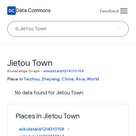
Data Commons
Feedback
Jietou Town
Knowledge Graph
•
wikidataId/Q14310159
Place in
Taizhou
,
Zhejiang
,
China
,
Asia
,
World
No data found for Jietou Town.
Places in Jietou Town
wikidataId/Q14310158