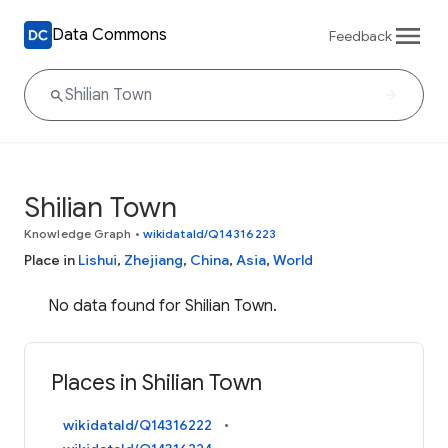
Data Commons
Feedback
Shilian Town
Knowledge Graph
•
wikidataId/Q14316223
Place in
Lishui
,
Zhejiang
,
China
,
Asia
,
World
No data found for Shilian Town.
Places in Shilian Town
wikidataId/Q14316222