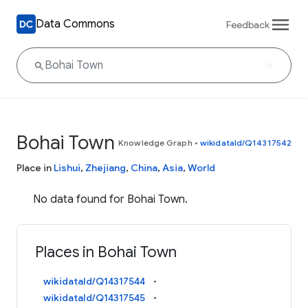
Data Commons
Feedback
Bohai Town
Knowledge Graph
•
wikidataId/Q14317542
Place in
Lishui
,
Zhejiang
,
China
,
Asia
,
World
No data found for Bohai Town.
Places in Bohai Town
wikidataId/Q14317544
wikidataId/Q14317545