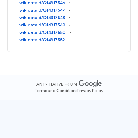
wikidataId/Q14317546
wikidataId/Q14317547
wikidataId/Q14317548
wikidataId/Q14317549
wikidataId/Q14317550
wikidataId/Q14317552
AN INITIATIVE FROM
Terms and Conditions
Privacy Policy