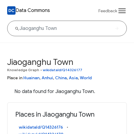
Data Commons
Feedback
Jiaoganghu Town
Knowledge Graph
•
wikidataId/Q14326177
Place in
Huainan
,
Anhui
,
China
,
Asia
,
World
No data found for Jiaoganghu Town.
Places in Jiaoganghu Town
wikidataId/Q14326176