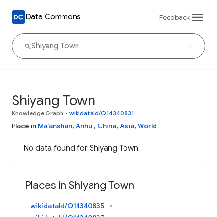
Data Commons
Feedback
Shiyang Town
Knowledge Graph
•
wikidataId/Q14340831
Place in
Ma'anshan
,
Anhui
,
China
,
Asia
,
World
No data found for Shiyang Town.
Places in Shiyang Town
wikidataId/Q14340835