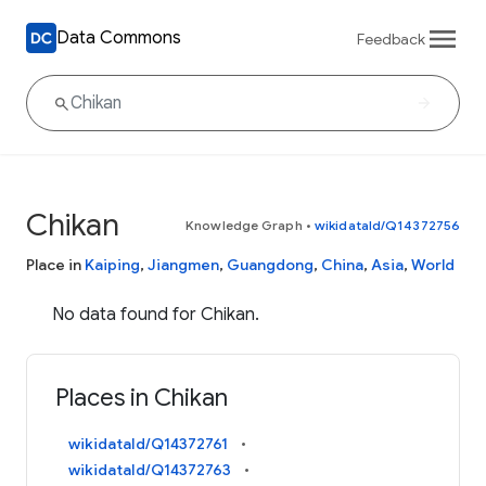
Data Commons
Feedback
Chikan
Knowledge Graph
•
wikidataId/Q14372756
Place in
Kaiping
,
Jiangmen
,
Guangdong
,
China
,
Asia
,
World
No data found for Chikan.
Places in Chikan
wikidataId/Q14372761
wikidataId/Q14372763