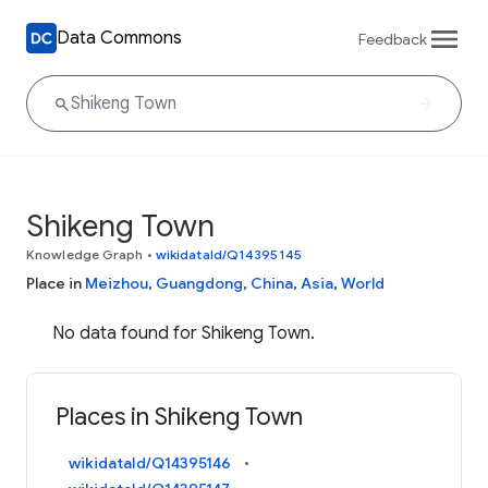
Data Commons
Feedback
Shikeng Town
Knowledge Graph
•
wikidataId/Q14395145
Place in
Meizhou
,
Guangdong
,
China
,
Asia
,
World
No data found for Shikeng Town.
Places in Shikeng Town
wikidataId/Q14395146