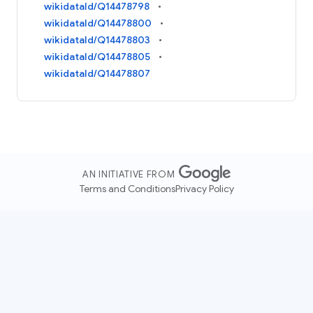
wikidataId/Q14478798
wikidataId/Q14478800
wikidataId/Q14478803
wikidataId/Q14478805
wikidataId/Q14478807
AN INITIATIVE FROM
Terms and Conditions
Privacy Policy