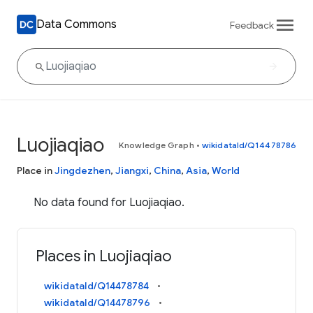
Data Commons
Feedback
Luojiaqiao
Knowledge Graph
•
wikidataId/Q14478786
Place in
Jingdezhen
,
Jiangxi
,
China
,
Asia
,
World
No data found for Luojiaqiao.
Places in Luojiaqiao
wikidataId/Q14478784
wikidataId/Q14478796