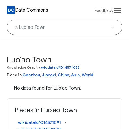
Data Commons
Feedback
Luo'ao Town
Knowledge Graph
•
wikidataId/Q14571088
Place in
Ganzhou
,
Jiangxi
,
China
,
Asia
,
World
No data found for Luo'ao Town.
Places in Luo'ao Town
wikidataId/Q14571091