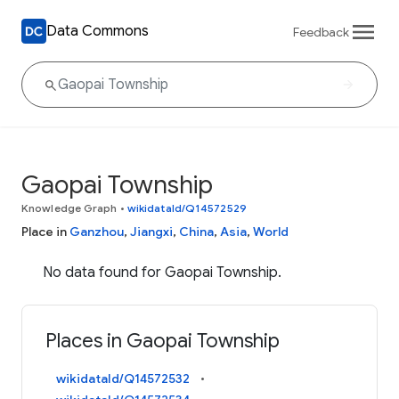
Data Commons
Feedback
Gaopai Township
Knowledge Graph
•
wikidataId/Q14572529
Place in
Ganzhou
,
Jiangxi
,
China
,
Asia
,
World
No data found for Gaopai Township.
Places in Gaopai Township
wikidataId/Q14572532