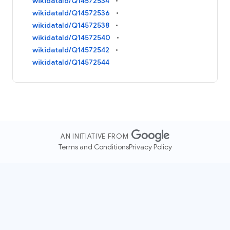
wikidataId/Q14572534
wikidataId/Q14572536
wikidataId/Q14572538
wikidataId/Q14572540
wikidataId/Q14572542
wikidataId/Q14572544
AN INITIATIVE FROM
Terms and Conditions
Privacy Policy