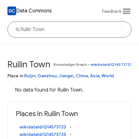
Data Commons
Feedback
Ruilin Town
Knowledge Graph
•
wikidataId/Q14573721
Place in
Ruijin
,
Ganzhou
,
Jiangxi
,
China
,
Asia
,
World
No data found for Ruilin Town.
Places in Ruilin Town
wikidataId/Q14573723
wikidataId/Q14573725