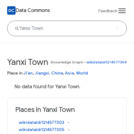
Data Commons
Feedback
Yanxi Town
Knowledge Graph
•
wikidataId/Q14577304
Place in
Ji'an
,
Jiangxi
,
China
,
Asia
,
World
No data found for Yanxi Town.
Places in Yanxi Town
wikidataId/Q14577303
wikidataId/Q14577305