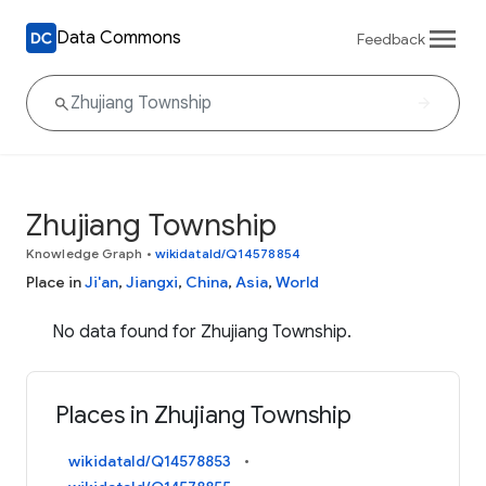
Data Commons
Feedback
Zhujiang Township
Knowledge Graph
•
wikidataId/Q14578854
Place in
Ji'an
,
Jiangxi
,
China
,
Asia
,
World
No data found for Zhujiang Township.
Places in Zhujiang Township
wikidataId/Q14578853