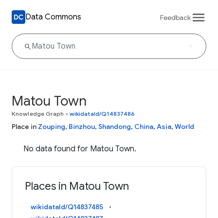
Data Commons
Feedback
Matou Town
Knowledge Graph
•
wikidataId/Q14837486
Place in
Zouping
,
Binzhou
,
Shandong
,
China
,
Asia
,
World
No data found for Matou Town.
Places in Matou Town
wikidataId/Q14837485