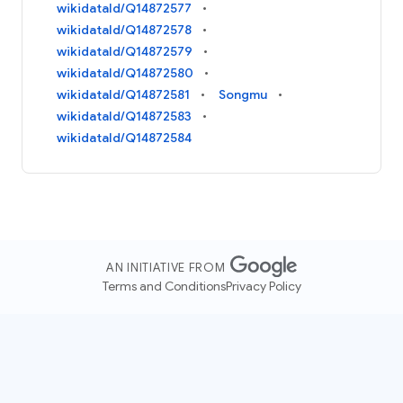
wikidataId/Q14872577
wikidataId/Q14872578
wikidataId/Q14872579
wikidataId/Q14872580
wikidataId/Q14872581
Songmu
wikidataId/Q14872583
wikidataId/Q14872584
AN INITIATIVE FROM
Terms and Conditions
Privacy Policy