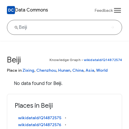
Data Commons
Feedback
Beiji
Knowledge Graph
•
wikidataId/Q14872574
Place in
Zixing
,
Chenzhou
,
Hunan
,
China
,
Asia
,
World
No data found for Beiji.
Places in Beiji
wikidataId/Q14872575
wikidataId/Q14872576