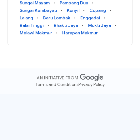
Sungai Mayam
Pampang Dua
Sungai Kembayau
Kunyil
Cupang
Lalang
Baru Lombak
Enggadai
Balai Tinggi
Bhakti Jaya
Mukti Jaya
Melawi Makmur
Harapan Makmur
AN INITIATIVE FROM
Terms and Conditions
Privacy Policy