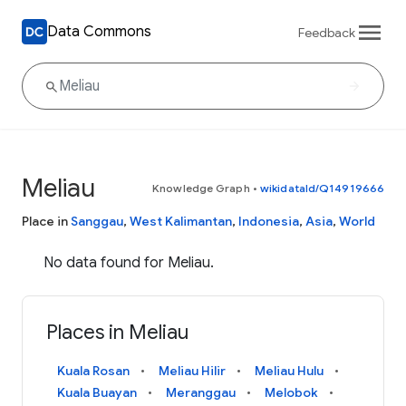
Data Commons
Feedback
Meliau
Knowledge Graph
•
wikidataId/Q14919666
Place in
Sanggau
,
West Kalimantan
,
Indonesia
,
Asia
,
World
No data found for Meliau.
Places in Meliau
Kuala Rosan
Meliau Hilir
Meliau Hulu
Kuala Buayan
Meranggau
Melobok