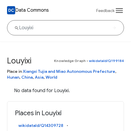
Data Commons
Feedback
Louyixi
Knowledge Graph
•
wikidataId/Q199184
Place in
Xiangxi Tujia and Miao Autonomous Prefecture
,
Hunan
,
China
,
Asia
,
World
No data found for Louyixi.
Places in Louyixi
wikidataId/Q14309728