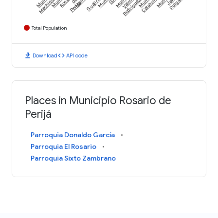
Machiques
Rosario
Valmore
Catatumbo
de
Guajira
Rodríguez
Pulgar
Perijá
Total Population
download
code
Download
API code
Places in Municipio Rosario de
Perijá
Parroquia Donaldo García
Parroquia El Rosario
Parroquia Sixto Zambrano