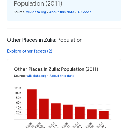
Population (2011)
Source
:
wikidata.org
•
About this data
•
API code
Other Places in Zulia: Population
Explore other facets (2)
Other Places in Zulia: Population (2011)
Source
:
wikidata.org
•
About this data
120K
100K
80K
60K
40K
20K
0
Municipio
Municipio
Municipio
Municipio
Municipio
Municipio
Municipio
La
Sucre
Javier