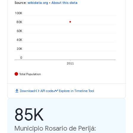
Source
:
wikidata.org
•
About this data
100K
80K
60K
40K
20K
0
2011
Total Population
download
code
timeline
Download
API code
Explore in Timeline Tool
85K
Municipio Rosario de Perijá: