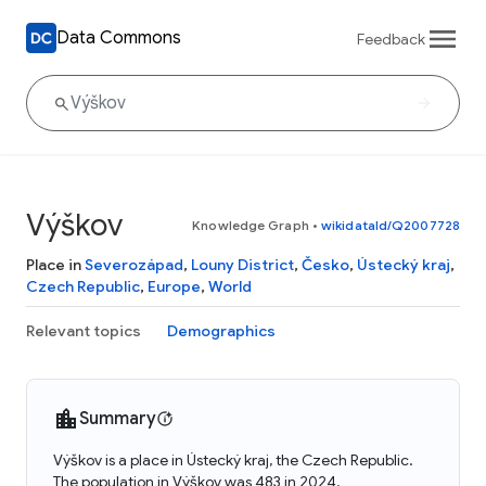
Data Commons
Feedback
Výškov
Knowledge Graph
•
wikidataId/Q2007728
Place in
Severozápad
,
Louny District
,
Česko
,
Ústecký kraj
,
Czech Republic
,
Europe
,
World
Relevant topics
Demographics
Summary
Výškov is a place in Ústecký kraj, the Czech Republic.
The population in Výškov was 483 in 2024.