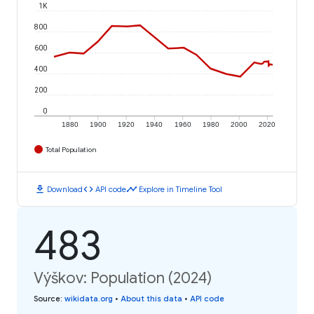
1K
800
600
400
200
0
1880
1900
1920
1940
1960
1980
2000
2020
Total Population
download
code
timeline
Download
API code
Explore in Timeline Tool
483
Výškov: Population (2024)
Source
:
wikidata.org
•
About this data
•
API code