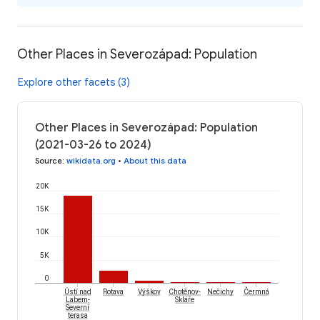
Other Places in Severozápad: Population
Explore other facets (3)
Other Places in Severozápad: Population
(2021-03-26 to 2024)
Source
:
wikidata.org
•
About this data
20K
15K
10K
5K
0
Čermná
Ústí nad
Rotava
Výškov
Chotěnov-
Nečichy
Labem-
Skláře
Severní
terasa