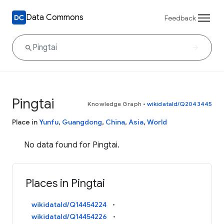
Data Commons
Feedback
Pingtai
Knowledge Graph
•
wikidataId/Q2043445
Place in
Yunfu
,
Guangdong
,
China
,
Asia
,
World
No data found for Pingtai.
Places in Pingtai
wikidataId/Q14454224
wikidataId/Q14454226